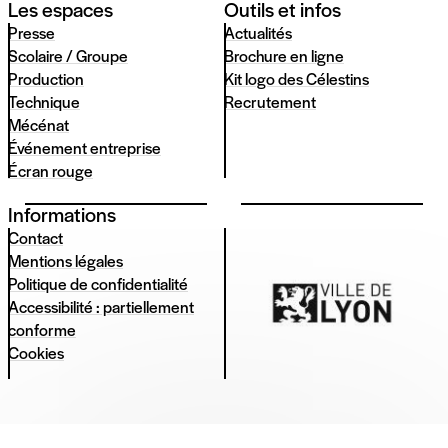
Les espaces
Outils et infos
Presse
Actualités
Scolaire / Groupe
Brochure en ligne
Production
Kit logo des Célestins
Technique
Recrutement
Mécénat
Événement entreprise
Écran rouge
Informations
Contact
Mentions légales
Politique de confidentialité
Accessibilité : partiellement
conforme
Cookies