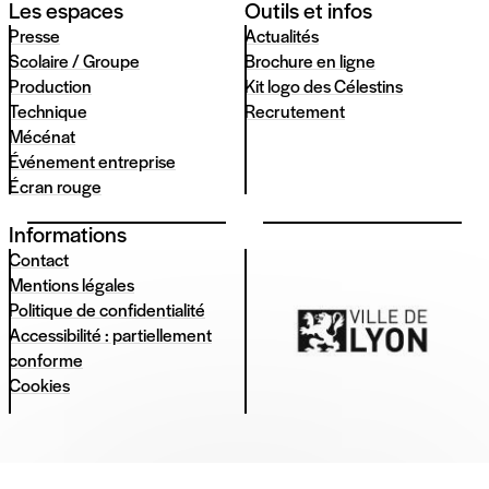
Les espaces
Outils et infos
Presse
Actualités
Scolaire / Groupe
Brochure en ligne
Production
Kit logo des Célestins
Technique
Recrutement
Mécénat
Événement entreprise
Écran rouge
Informations
Contact
Mentions légales
Politique de confidentialité
Accessibilité : partiellement
conforme
Cookies