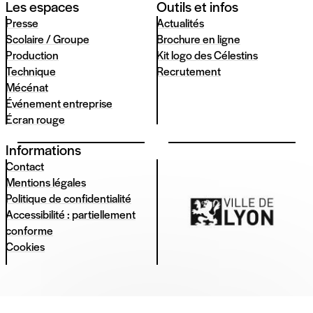
Les espaces
Outils et infos
Presse
Actualités
Scolaire / Groupe
Brochure en ligne
Production
Kit logo des Célestins
Technique
Recrutement
Mécénat
Événement entreprise
Écran rouge
Informations
Contact
Mentions légales
Politique de confidentialité
Accessibilité : partiellement
conforme
Cookies