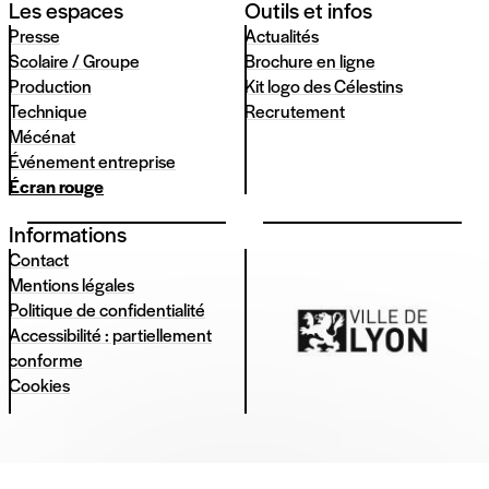
Les espaces
Outils et infos
Presse
Actualités
Scolaire / Groupe
Brochure en ligne
Production
Kit logo des Célestins
Technique
Recrutement
Mécénat
Événement entreprise
Écran rouge
Informations
Contact
Mentions légales
Politique de confidentialité
Accessibilité : partiellement
conforme
Cookies