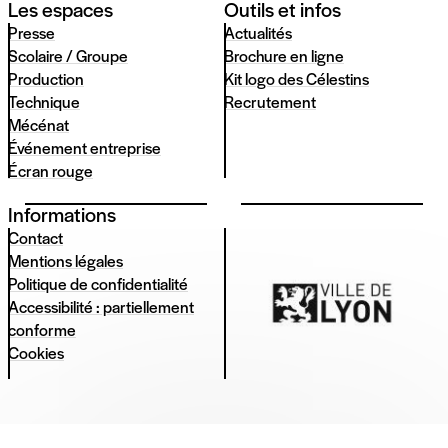
Les espaces
Outils et infos
Presse
Actualités
Scolaire / Groupe
Brochure en ligne
Production
Kit logo des Célestins
Technique
Recrutement
Mécénat
Événement entreprise
Écran rouge
Informations
Contact
Mentions légales
Politique de confidentialité
Accessibilité : partiellement
conforme
Cookies