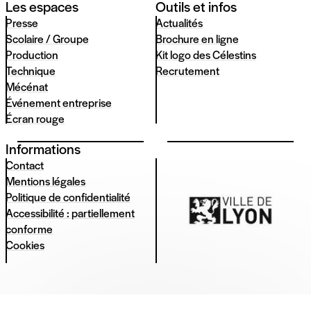
Les espaces
Outils et infos
Presse
Actualités
Scolaire / Groupe
Brochure en ligne
Production
Kit logo des Célestins
Technique
Recrutement
Mécénat
Événement entreprise
Écran rouge
Informations
Contact
Mentions légales
Politique de confidentialité
Accessibilité : partiellement
conforme
Cookies