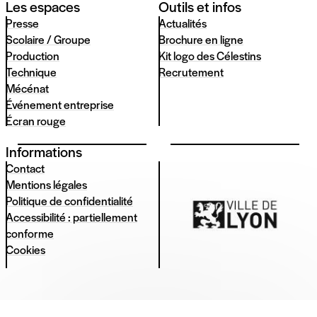
Les espaces
Outils et infos
Presse
Actualités
Scolaire / Groupe
Brochure en ligne
Production
Kit logo des Célestins
Technique
Recrutement
Mécénat
Événement entreprise
Écran rouge
Informations
Contact
Mentions légales
Politique de confidentialité
Accessibilité : partiellement
conforme
Cookies