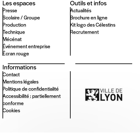
Les espaces
Outils et infos
Presse
Actualités
Scolaire / Groupe
Brochure en ligne
Production
Kit logo des Célestins
Technique
Recrutement
Mécénat
Événement entreprise
Écran rouge
Informations
Contact
Mentions légales
Politique de confidentialité
Accessibilité : partiellement
conforme
Cookies