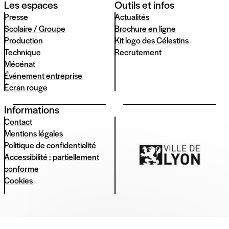
Les espaces
Outils et infos
Presse
Actualités
Scolaire / Groupe
Brochure en ligne
Production
Kit logo des Célestins
Technique
Recrutement
Mécénat
Événement entreprise
Écran rouge
Informations
Contact
Mentions légales
Politique de confidentialité
Accessibilité : partiellement
conforme
Cookies