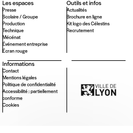
Les espaces
Outils et infos
Presse
Actualités
Scolaire / Groupe
Brochure en ligne
Production
Kit logo des Célestins
Technique
Recrutement
Mécénat
Événement entreprise
Écran rouge
Informations
Contact
Mentions légales
Politique de confidentialité
Accessibilité : partiellement
conforme
Cookies