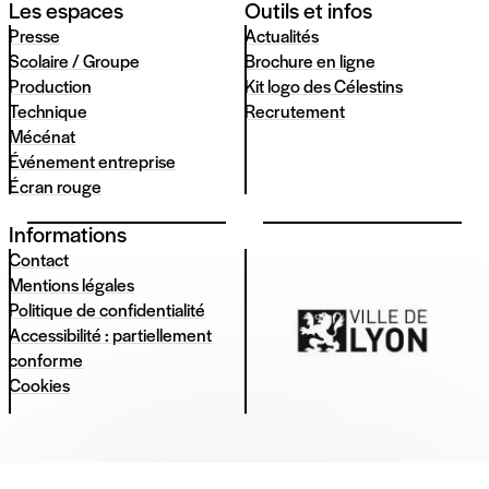
Les espaces
Outils et infos
Presse
Actualités
Scolaire / Groupe
Brochure en ligne
Production
Kit logo des Célestins
Technique
Recrutement
Mécénat
Événement entreprise
Écran rouge
Informations
Contact
Mentions légales
Politique de confidentialité
Accessibilité : partiellement
conforme
Cookies