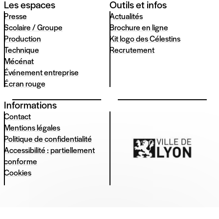
Les espaces
Outils et infos
Presse
Actualités
Scolaire / Groupe
Brochure en ligne
Production
Kit logo des Célestins
Technique
Recrutement
Mécénat
Événement entreprise
Écran rouge
Informations
Contact
Mentions légales
Politique de confidentialité
Accessibilité : partiellement
conforme
Cookies