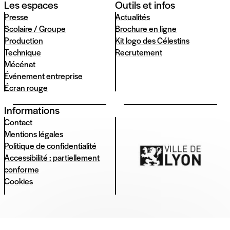
Les espaces
Outils et infos
Presse
Actualités
Scolaire / Groupe
Brochure en ligne
Production
Kit logo des Célestins
Technique
Recrutement
Mécénat
Événement entreprise
Écran rouge
Informations
Contact
Mentions légales
Politique de confidentialité
Accessibilité : partiellement
conforme
Cookies