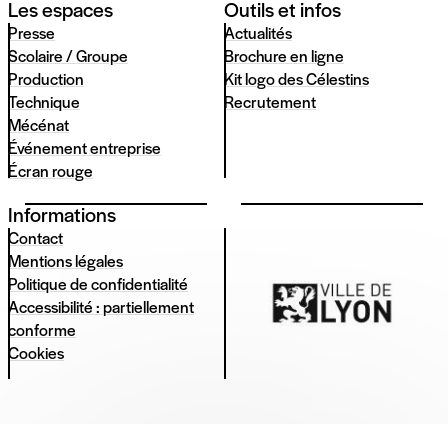
Les espaces
Outils et infos
Presse
Actualités
Scolaire / Groupe
Brochure en ligne
Production
Kit logo des Célestins
Technique
Recrutement
Mécénat
Événement entreprise
Écran rouge
Informations
Contact
Mentions légales
Politique de confidentialité
Accessibilité : partiellement
conforme
Cookies