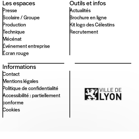
Les espaces
Outils et infos
Presse
Actualités
Scolaire / Groupe
Brochure en ligne
Production
Kit logo des Célestins
Technique
Recrutement
Mécénat
Événement entreprise
Écran rouge
Informations
Contact
Mentions légales
Politique de confidentialité
Accessibilité : partiellement
conforme
Cookies