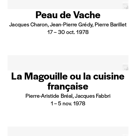
Peau de Vache
Jacques Charon, Jean-Pierre Grédy, Pierre Barillet
17
–
30 oct. 1978
Les espaces
Outils et infos
Presse
Actualités
Scolaire / Groupe
Brochure en ligne
Production
Kit logo des Célestins
Technique
Recrutement
La Magouille ou la cuisine
Mécénat
française
Événement entreprise
Écran rouge
Pierre-Aristide Bréal, Jacques Fabbri
1
–
5 nov. 1978