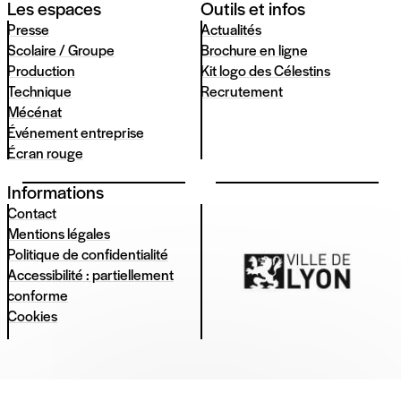
Les espaces
Outils et infos
Presse
Actualités
Scolaire / Groupe
Brochure en ligne
Production
Kit logo des Célestins
Technique
Recrutement
Mécénat
Événement entreprise
Écran rouge
Informations
Contact
Mentions légales
Politique de confidentialité
Accessibilité : partiellement
conforme
Cookies