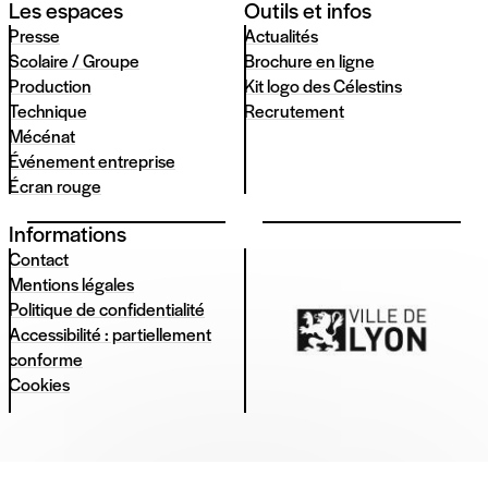
Les espaces
Outils et infos
Presse
Actualités
Scolaire / Groupe
Brochure en ligne
Production
Kit logo des Célestins
Technique
Recrutement
Mécénat
Événement entreprise
Écran rouge
Informations
Contact
Mentions légales
Politique de confidentialité
Accessibilité : partiellement
conforme
Cookies