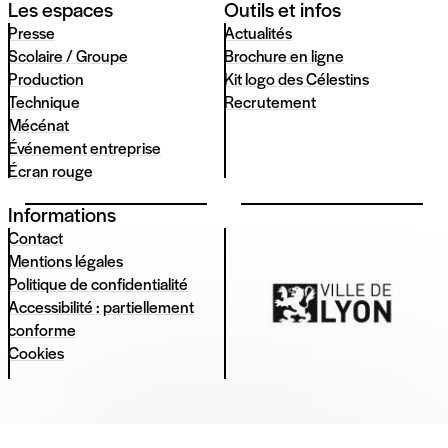
Les espaces
Outils et infos
Presse
Actualités
Scolaire / Groupe
Brochure en ligne
Production
Kit logo des Célestins
Technique
Recrutement
Mécénat
Événement entreprise
Écran rouge
Informations
Contact
Mentions légales
Politique de confidentialité
Accessibilité : partiellement
conforme
Cookies