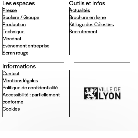
Les espaces
Outils et infos
Presse
Actualités
Scolaire / Groupe
Brochure en ligne
Production
Kit logo des Célestins
Technique
Recrutement
Mécénat
Événement entreprise
Écran rouge
Informations
Contact
Mentions légales
Politique de confidentialité
Accessibilité : partiellement
conforme
Cookies