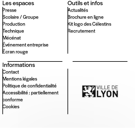
Les espaces
Outils et infos
Presse
Actualités
Scolaire / Groupe
Brochure en ligne
Production
Kit logo des Célestins
Technique
Recrutement
Mécénat
Événement entreprise
Écran rouge
Informations
Contact
Mentions légales
Politique de confidentialité
Accessibilité : partiellement
conforme
Cookies