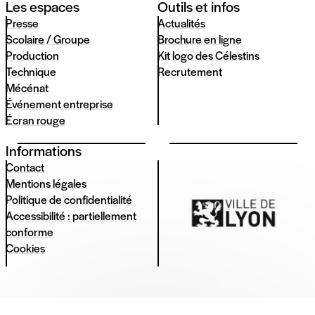
Les espaces
Outils et infos
Presse
Actualités
Scolaire / Groupe
Brochure en ligne
Production
Kit logo des Célestins
Technique
Recrutement
Mécénat
Événement entreprise
Écran rouge
Informations
Contact
Mentions légales
Politique de confidentialité
Accessibilité : partiellement
conforme
Cookies