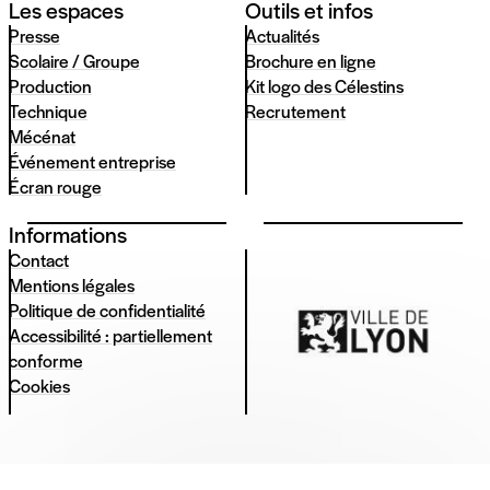
Les espaces
Outils et infos
Presse
Actualités
Scolaire / Groupe
Brochure en ligne
Production
Kit logo des Célestins
Technique
Recrutement
Mécénat
Événement entreprise
Écran rouge
Informations
Contact
Mentions légales
Politique de confidentialité
Accessibilité : partiellement
conforme
Cookies