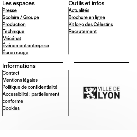
Les espaces
Outils et infos
Presse
Actualités
Scolaire / Groupe
Brochure en ligne
Production
Kit logo des Célestins
Technique
Recrutement
Mécénat
Événement entreprise
Écran rouge
Informations
Contact
Mentions légales
Politique de confidentialité
Accessibilité : partiellement
conforme
Cookies