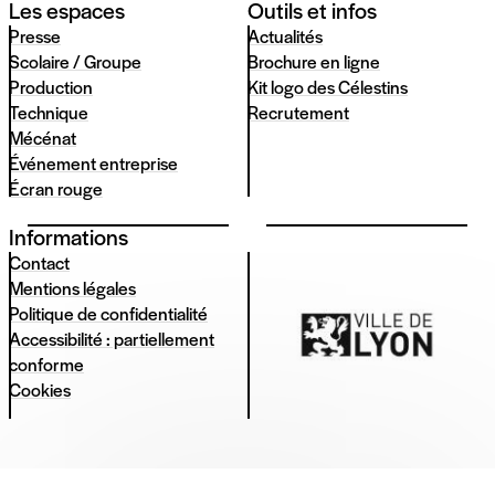
Les espaces
Outils et infos
Presse
Actualités
Scolaire / Groupe
Brochure en ligne
Production
Kit logo des Célestins
Technique
Recrutement
Mécénat
Événement entreprise
Écran rouge
Informations
Contact
Mentions légales
Politique de confidentialité
Accessibilité : partiellement
conforme
Cookies