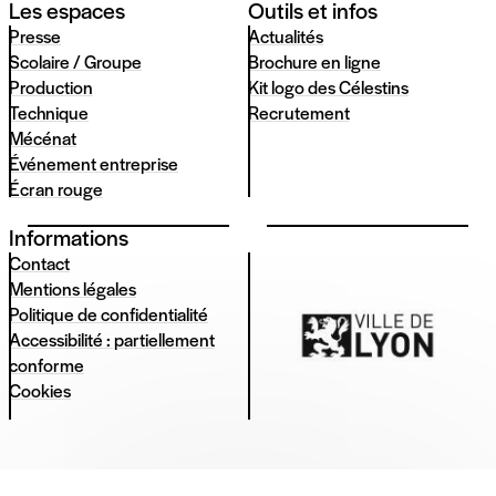
Les espaces
Outils et infos
Presse
Actualités
Scolaire / Groupe
Brochure en ligne
Production
Kit logo des Célestins
Technique
Recrutement
Mécénat
Événement entreprise
Écran rouge
Informations
Contact
Mentions légales
Politique de confidentialité
Accessibilité : partiellement
conforme
Cookies