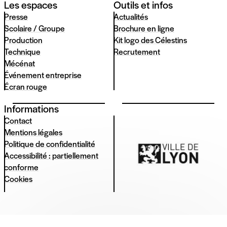
Les espaces
Outils et infos
Presse
Actualités
Scolaire / Groupe
Brochure en ligne
Production
Kit logo des Célestins
Technique
Recrutement
Mécénat
Événement entreprise
Écran rouge
Informations
Contact
Mentions légales
Politique de confidentialité
Accessibilité : partiellement
conforme
Cookies