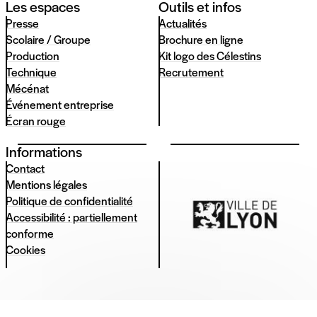
Les espaces
Outils et infos
Presse
Actualités
Scolaire / Groupe
Brochure en ligne
Production
Kit logo des Célestins
Technique
Recrutement
Mécénat
Événement entreprise
Écran rouge
Informations
Contact
Mentions légales
Politique de confidentialité
Accessibilité : partiellement
conforme
Cookies