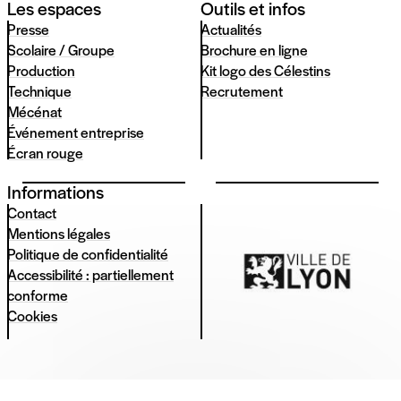
Les espaces
Outils et infos
Presse
Actualités
Scolaire / Groupe
Brochure en ligne
Production
Kit logo des Célestins
Technique
Recrutement
Mécénat
Événement entreprise
Écran rouge
Informations
Contact
Mentions légales
Politique de confidentialité
Accessibilité : partiellement
conforme
Cookies